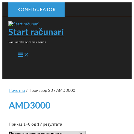
Пређи
KONFIGURATOR
на
садржај
Start računari
Računarska oprema i servis
MAIN
MENU
Почетна
/ Производ S3 / AMD3000
AMD3000
Приказ 1–8 од 17 резултата