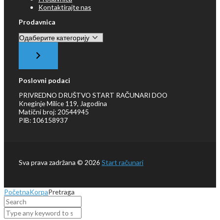
Kontaktirajte nas
Prodavnica
Одаберите
категорију
Poslovni podaci
PRIVREDNO DRUŠTVO START RAČUNARI DOO
Kneginje Milice 119, Jagodina
Matični broj: 20544945
PIB: 106158937
Sva prava zadržana © 2026
Start računari
Početna
Korpa
Pretraga