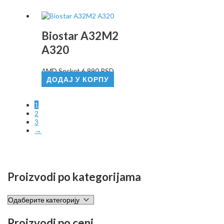
Biostar A32M2
A320
AMD Socket
6.990
RSD
ДОДАЈ У КОРПУ
1
2
3
→
Proizvodi po kategorijama
Proizvodi po ceni