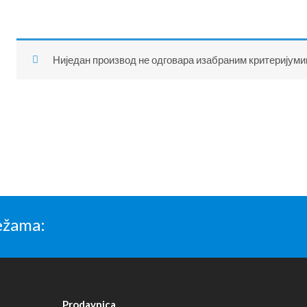
Ниједан производ не одговара изабраним критеријуми
ežama:
Prodavnica