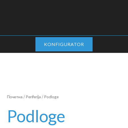
KONFIGURATOR
Почетна
/
Periferija
/ Podloge
Podloge