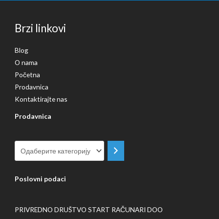
а
н
ц
а
Brzi linkovi
е
ц
н
е
Blog
а
н
O nama
а
Početna
Prodavnica
Kontaktirajte nas
Prodavnica
Одаберите
категорију
Poslovni podaci
PRIVREDNO DRUŠTVO START RAČUNARI DOO