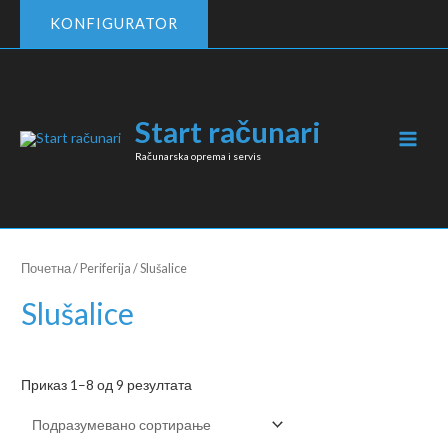
Пређи
KONFIGURATOR
на
садржај
Start računari
MAI
Računarska oprema i servis
MEN
Почетна
/
Periferija
/ Slušalice
Slušalice
Приказ 1–8 од 9 резултата