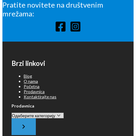
Pratite novitete na društvenim
mrežama:
Brzi linkovi
Blog
O nama
Početna
Prodavnica
Kontaktirajte nas
Prodavnica
Одаберите
категорију