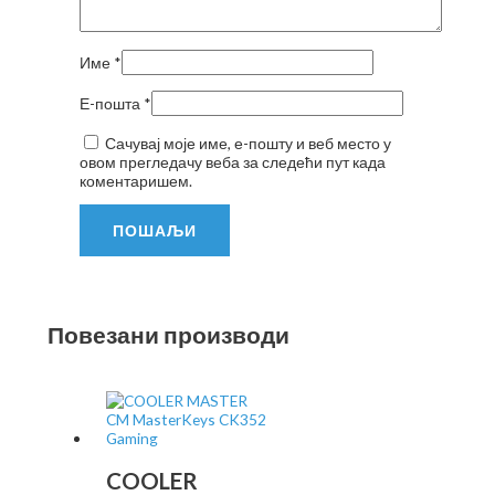
Име
*
Е-пошта
*
Сачувај моје име, е-пошту и веб место у
овом прегледачу веба за следећи пут када
коментаришем.
Повезани производи
COOLER