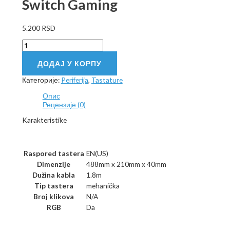
Switch Gaming
5.200
RSD
A4
TECH
B875N
ДОДАЈ У КОРПУ
Bloody
blue
Категорије:
Periferija
,
Tastature
Switch
Опис
Gaming
Рецензије (0)
количина
Karakteristike
Raspored tastera
EN(US)
Dimenzije
488mm x 210mm x 40mm
Du
ži
na kabla
1.8m
Tip tastera
mehanička
Broj klikova
N/A
RGB
Da