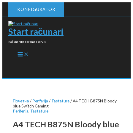
Пређи
KONFIGURATOR
на
садржај
Start računari
Računarska oprema i servis
MAIN
MENU
Почетна
/
Periferija
/
Tastature
/ A4 TECH B875N Bloody
blue Switch Gaming
Periferija
,
Tastature
A4 TECH B875N Bloody blue