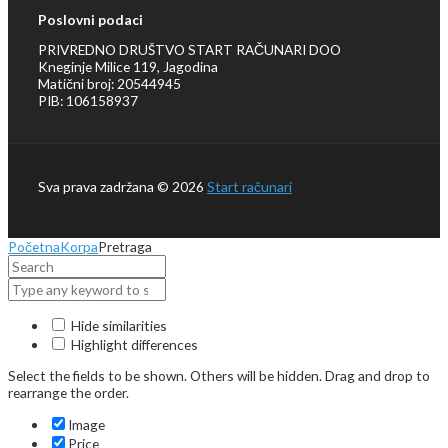
Poslovni podaci
PRIVREDNO DRUŠTVO START RAČUNARI DOO
Kneginje Milice 119, Jagodina
Matični broj: 20544945
PIB: 106158937
Sva prava zadržana © 2026
Start računari
Početna
Korpa
Pretraga
Hide similarities
Highlight differences
Select the fields to be shown. Others will be hidden. Drag and drop to
rearrange the order.
Image
Price