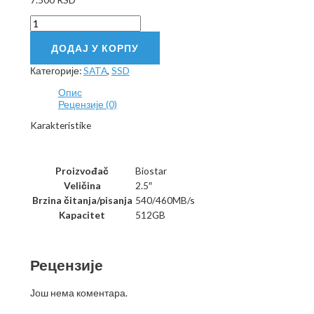
Biostar
512GB
количина
ДОДАЈ У КОРПУ
Категорије:
SATA
,
SSD
Опис
Рецензије (0)
Karakteristike
Proizvođač
Biostar
Veličina
2.5″
Brzina čitanja/pisanja
540/460MB/s
Kapacitet
512GB
Рецензије
Још нема коментара.