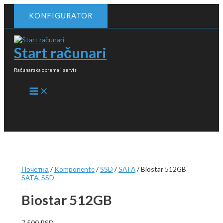
Пређи
KONFIGURATOR
на
садржај
Start računari
Računarska oprema i servis
MAIN
MENU
Почетна
/
Komponente
/
SSD
/
SATA
/ Biostar 512GB
SATA
,
SSD
Biostar 512GB
7.500
RSD