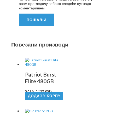
овом прегледачу веба за следећи пут када
коментаришем.
Повезани производи
Patriot Burst
Elite 480GB
SATA
7.200
RSD
ДОДАЈ У КОРПУ