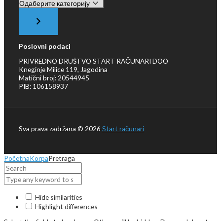
Одаберите
категорију
Poslovni podaci
PRIVREDNO DRUŠTVO START RAČUNARI DOO
Kneginje Milice 119, Jagodina
Matični broj: 20544945
PIB: 106158937
Sva prava zadržana © 2026
Start računari
Početna
Korpa
Pretraga
Hide similarities
Highlight differences