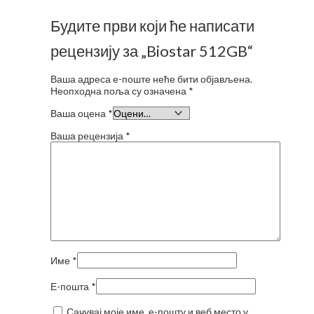
Будите први који ће написати
рецензију за „Biostar 512GB“
Ваша адреса е-поште неће бити објављена.
Неопходна поља су означена
*
Ваша оцена
*
Ваша рецензија
*
Име
*
Е-пошта
*
Сачувај моје име, е-пошту и веб место у